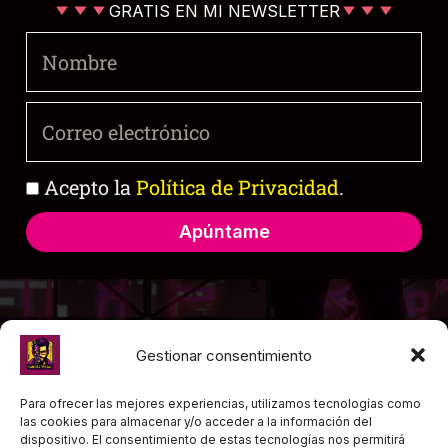
GRATIS EN MI NEWSLETTER
Nombre
Correo
electrónico
Política
Acepto la
Política de Privacidad
.
de
privacidad
Apúntame
Gestionar consentimiento
Para ofrecer las mejores experiencias, utilizamos tecnologías como
las cookies para almacenar y/o acceder a la información del
dispositivo. El consentimiento de estas tecnologías nos permitirá