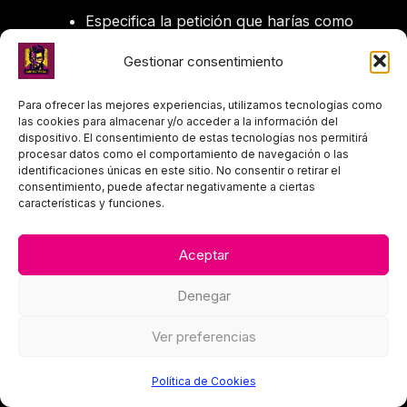
Especifica la petición que harías como
usuario:
Gestionar consentimiento
Tarea:
«Convierte la transcripción que
te daré en una descripción atractiva
Para ofrecer las mejores experiencias, utilizamos tecnologías como
las cookies para almacenar y/o acceder a la información del
para un post de Instagram.»
dispositivo. El consentimiento de estas tecnologías nos permitirá
procesar datos como el comportamiento de navegación o las
Directrices adicionales:
identificaciones únicas en este sitio. No consentir o retirar el
Resumir el contenido en menos de
consentimiento, puede afectar negativamente a ciertas
características y funciones.
1000 caracteres.
Usar un tono cercano.
Aceptar
Incluir un
call to action
.
Utilizar emojis.
Denegar
Añadir cinco hashtags relevantes.
Ver preferencias
Política de Cookies
Este es el Prompt para el User: