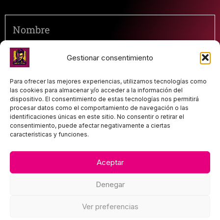
N
o
m
C
Gestionar consentimiento
b
o
r
Para ofrecer las mejores experiencias, utilizamos tecnologías como
r
P
Acepto la
Política de Privacidad
.
las cookies para almacenar y/o acceder a la información del
e
r
dispositivo. El consentimiento de estas tecnologías nos permitirá
o
procesar datos como el comportamiento de navegación o las
e
identificaciones únicas en este sitio. No consentir o retirar el
l
Mándamela
consentimiento, puede afectar negativamente a ciertas
o
í
características y funciones.
e
t
l
Aceptar
i
e
c
Denegar
c
a
TEXTOS LEGALES
t
Ver preferencias
d
Política de privacidad
r