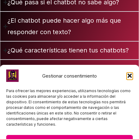
¿Qué pasa si el chatbot no sabe algo?
¿El chatbot puede hacer algo más que
responder con texto?
¿Qué características tienen tus chatbots?
¿Se puede usar este chatbot en
Gestionar consentimiento
Whatsapp?
Para ofrecer las mejores experiencias, utilizamos tecnologías como
las cookies para almacenar y/o acceder a la información del
¿Cuánto tarda el desarrollo de un chatbot?
dispositivo. El consentimiento de estas tecnologías nos permitirá
procesar datos como el comportamiento de navegación o las
identificaciones únicas en este sitio. No consentir o retirar el
consentimiento, puede afectar negativamente a ciertas
Quiero una llamada
características y funciones.