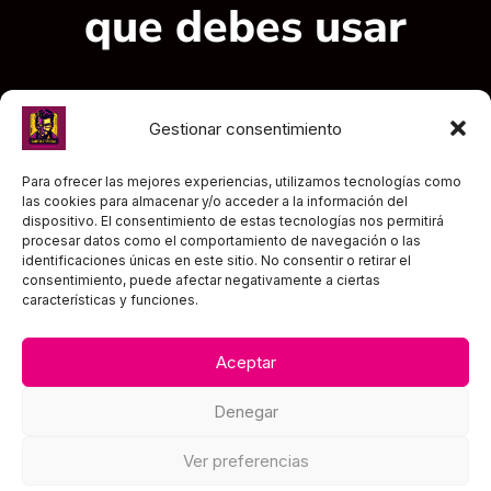
que debes usar
Gestionar consentimiento
GRATIS EN MI NEWSLETTER
Nombre
Para ofrecer las mejores experiencias, utilizamos tecnologías como
las cookies para almacenar y/o acceder a la información del
dispositivo. El consentimiento de estas tecnologías nos permitirá
procesar datos como el comportamiento de navegación o las
Correo
identificaciones únicas en este sitio. No consentir o retirar el
electrónico
consentimiento, puede afectar negativamente a ciertas
características y funciones.
Política
Acepto la
Política de Privacidad
.
de
Aceptar
privacidad
Apúntame
Denegar
TEXTOS LEGALES
Ver preferencias
Política de privacidad