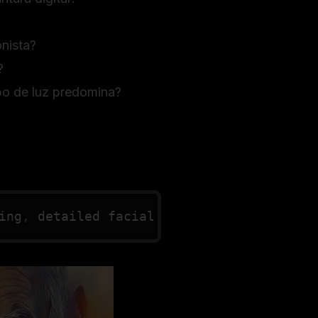
onista?
?
po de luz predomina?
ing
,
 detailed facial features
,
 warm colo