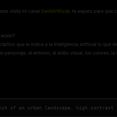
te visita mi canal
SantiArtificial
, te espero para que
ración?
iptivo que le indica a la inteligencia artificial lo que d
personaje, el entorno, el estilo visual, los colores, la 
tch 
of
 an urban landscape
,
 high
-
contrast 