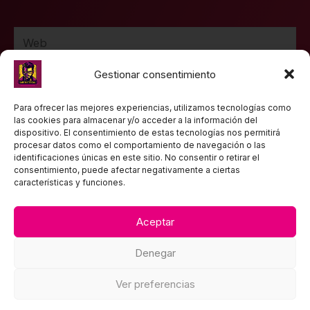
Web
Gestionar consentimiento
Guarda mi nombre, correo electrónico y web en
Para ofrecer las mejores experiencias, utilizamos tecnologías como
las cookies para almacenar y/o acceder a la información del
este navegador para la próxima vez que comente.
dispositivo. El consentimiento de estas tecnologías nos permitirá
procesar datos como el comportamiento de navegación o las
identificaciones únicas en este sitio. No consentir o retirar el
consentimiento, puede afectar negativamente a ciertas
características y funciones.
Aceptar
TEXTOS LEGALES
Denegar
Política de privacidad
Aviso Legal
Ver preferencias
Política de Cookies