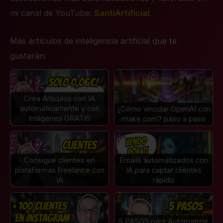
mi canal de YouTube:
SantiArtificial
.
Más artículos de inteligencia artificial que te
gustarán:
Crea Artículos con IA
automáticamente y con
¿Cómo vincular OpenAI con
Imágenes GRATIS
make.com? paso a paso
Consigue clientes en
Emails automatizados con
plataformas freelance con
IA para captar clientes
IA
rápido
5 PASOS para Automatizar