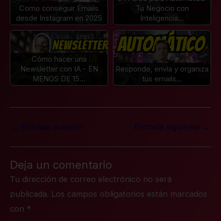
Como conseguir Emails
Tu Negocio con
desde Instagram en 2025
Inteligencia…
Cómo hacer una
Newsletter con IA - EN
Responde, envía y organiza
MENOS DE 15…
tus emails…
←
Entrada anterior
Entrada siguiente
→
Deja un comentario
Tu dirección de correo electrónico no será
publicada.
Los campos obligatorios están marcados
con
*