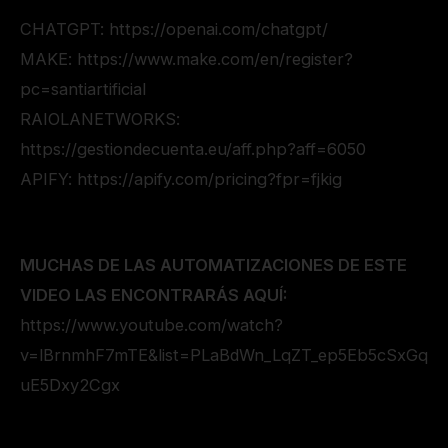
CHATGPT: https://openai.com/chatgpt/
MAKE: https://www.make.com/en/register?
pc=santiartificial
RAIOLANETWORKS:
https://gestiondecuenta.eu/aff.php?aff=6050
APIFY: https://apify.com/pricing?fpr=fjkig
MUCHAS DE LAS AUTOMATIZACIONES DE ESTE
VIDEO LAS ENCONTRARÁS AQUÍ:
https://www.youtube.com/watch?
v=lBrnmhF7mTE&list=PLaBdWn_LqZT_ep5Eb5cSxGq
uE5Dxy2Cgx