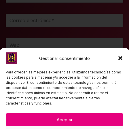
Correo
electrónico*
Web
Gestionar consentimiento
Guarda mi nombre, correo electrónico y web en
Para ofrecer las mejores experiencias, utilizamos tecnologías como
las cookies para almacenar y/o acceder a la información del
este navegador para la próxima vez que comente.
dispositivo. El consentimiento de estas tecnologías nos permitirá
procesar datos como el comportamiento de navegación o las
identificaciones únicas en este sitio. No consentir o retirar el
consentimiento, puede afectar negativamente a ciertas
características y funciones.
Aceptar
TEXTOS LEGALES