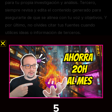
para tu propia investigación y análisis. Tercero,
siempre revisa y edita el contenido generado para
asegurarte de que se alinea con tu voz y objetivos. Y
por último, no olvides citar tus fuentes cuando
utilices ideas o información de terceros.
Desarrollando una ética de escritura digital en la era
de la inteligencia artificial
La inteligencia artificial está cambiando el juego de la
escritura, pero eso no significa que debamos olvidar
las buenas prácticas. Desarrollar una ética de
escritura digital implica reconocer y respetar la
autoría y los derechos de propiedad intelectual,
incluso cuando estás usando herramientas de IA.
5
Aprender a utilizar estas herramientas