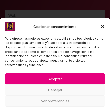
Web
Gestionar consentimiento
Guarda mi nombre, correo electrónico y web en
Para ofrecer las mejores experiencias, utilizamos tecnologías como
las cookies para almacenar y/o acceder a la información del
este navegador para la próxima vez que comente.
dispositivo. El consentimiento de estas tecnologías nos permitirá
procesar datos como el comportamiento de navegación o las
identificaciones únicas en este sitio. No consentir o retirar el
consentimiento, puede afectar negativamente a ciertas
características y funciones.
Aceptar
TEXTOS LEGALES
Denegar
Política de privacidad
Aviso Legal
Ver preferencias
Política de Cookies