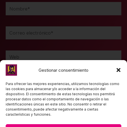
Nombre*
Correo
electrónico*
Web
Gestionar consentimiento
Guarda mi nombre, correo electrónico y web en
Para ofrecer las mejores experiencias, utilizamos tecnologías como
las cookies para almacenar y/o acceder a la información del
este navegador para la próxima vez que comente.
dispositivo. El consentimiento de estas tecnologías nos permitirá
procesar datos como el comportamiento de navegación o las
identificaciones únicas en este sitio. No consentir o retirar el
consentimiento, puede afectar negativamente a ciertas
características y funciones.