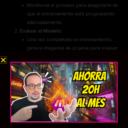
Monitorea el proceso para asegurarte de
que el entrenamiento esté progresando
adecuadamente.
Evaluar el Modelo
:
Una vez completado el entrenamiento,
genera imágenes de prueba para evaluar
la calidad y precisión del LoRA.
Realiza ajustes adicionales en los
hiperparámetros y repite el entrenamiento
si es necesario.
Paso 4: Integración y Uso del LoRA
Guardar el Modelo
:
Guarda el modelo entrenado en el
directorio adecuado de tu instalación de