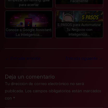
Fácilmente
para acertar
5 PASOS para Automatizar
Tu Negocio con
Conoce a Google Assistant:
Inteligencia…
La Inteligencia…
←
Entrada anterior
Entrada siguiente
→
Deja un comentario
Tu dirección de correo electrónico no será
publicada.
Los campos obligatorios están marcados
con
*