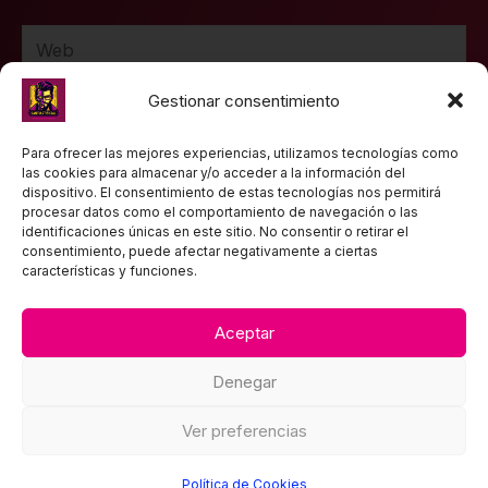
Web
Gestionar consentimiento
Guarda mi nombre, correo electrónico y web en
Para ofrecer las mejores experiencias, utilizamos tecnologías como
las cookies para almacenar y/o acceder a la información del
este navegador para la próxima vez que comente.
dispositivo. El consentimiento de estas tecnologías nos permitirá
procesar datos como el comportamiento de navegación o las
identificaciones únicas en este sitio. No consentir o retirar el
consentimiento, puede afectar negativamente a ciertas
características y funciones.
Aceptar
TEXTOS LEGALES
Denegar
Política de privacidad
Aviso Legal
Ver preferencias
Política de Cookies
Política de Cookies