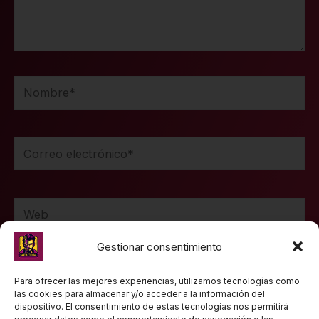
Nombre*
Correo
electrónico*
Web
Gestionar consentimiento
Guarda mi nombre, correo electrónico y web en
Para ofrecer las mejores experiencias, utilizamos tecnologías como
las cookies para almacenar y/o acceder a la información del
este navegador para la próxima vez que comente.
dispositivo. El consentimiento de estas tecnologías nos permitirá