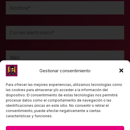
Nombre*
Correo
electrónico*
Web
Gestionar consentimiento
Guarda mi nombre, correo electrónico y web en
Para ofrecer las mejores experiencias, utilizamos tecnologías como
las cookies para almacenar y/o acceder a la información del
este navegador para la próxima vez que comente.
dispositivo. El consentimiento de estas tecnologías nos permitirá
procesar datos como el comportamiento de navegación o las
identificaciones únicas en este sitio. No consentir o retirar el
consentimiento, puede afectar negativamente a ciertas
características y funciones.