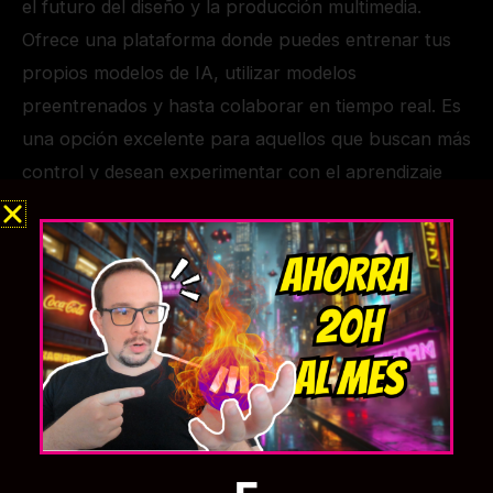
el futuro del diseño y la producción multimedia.
Ofrece una plataforma donde puedes entrenar tus
propios modelos de IA, utilizar modelos
preentrenados y hasta colaborar en tiempo real. Es
una opción excelente para aquellos que buscan más
control y desean experimentar con el aprendizaje
automático de manera más profunda.
VQGAN+CLIP: Generación de Imágenes a Través de
la Colaboración Algorítmica
Para los entusiastas de la IA que gustan de
sumergirse en el lado técnico de las cosas,
VQGAN+CLIP
es una combinación de algoritmos
que permite generar imágenes impresionantes
basadas en texto. Aunque requiere un poco más de