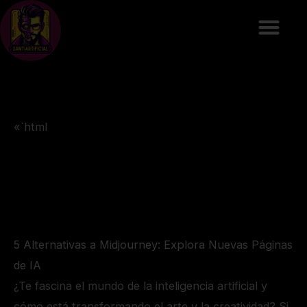
Ir
al
contenido
«`html
5 Alternativas a Midjourney: Explora Nuevas Páginas
de IA
¿Te fascina el mundo de la inteligencia artificial y
cómo está transformando el arte y la creatividad? Si