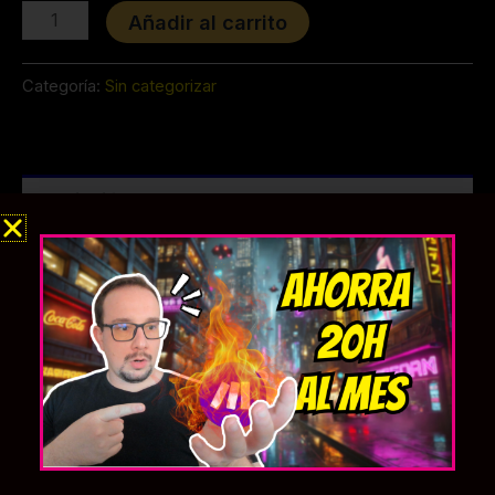
Añadir al carrito
Categoría:
Sin categorizar
Descripción
Valoraciones (0)
¡Enciende la diversión con este adorable peluche de
Charmander
! Perfecto para fans de Pokémon de
todas las edades, este peluche captura la esencia del
icónico Pokémon de tipo fuego con su cálida sonrisa
y la característica llama en su cola. Suave,
abrazable y lleno de detalles, Charmander está listo