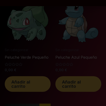
Sin categorizar
Sin categorizar
Peluche Verde Pequeño
Peluche Azul Pequeño
Valorado
0,00
€
Valorado
0,00
€
con
con
0
0
de
de
Añadir al
Añadir al
5
5
carrito
carrito