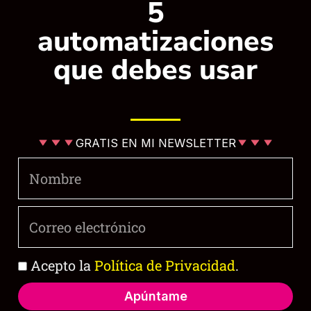
5
para ser tu compañero en cualquier aventura.
automatizaciones
Más artículos de inteligencia artificial que te
que debes usar
gustarán:
GRATIS EN MI NEWSLETTER
Nombre
Correo
Peluche Verde Pequeño
Peluche Azul Pequeño
electrónico
Política
Acepto la
Política de Privacidad
.
de
Productos relacionados
privacidad
Apúntame