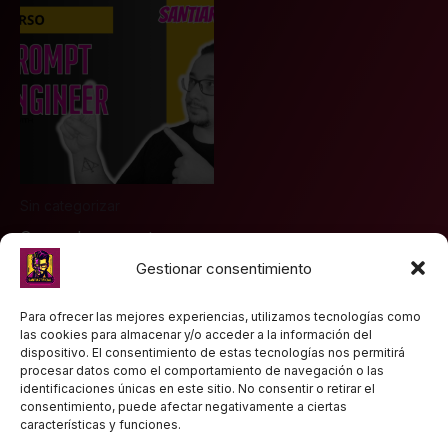
Sin categorizar
Curso de prompt
Engineer
Gestionar consentimiento
Para ofrecer las mejores experiencias, utilizamos tecnologías como
Valorado
79,99
€
con
las cookies para almacenar y/o acceder a la información del
0
dispositivo. El consentimiento de estas tecnologías nos permitirá
de
Añadir al
procesar datos como el comportamiento de navegación o las
5
carrito
identificaciones únicas en este sitio. No consentir o retirar el
consentimiento, puede afectar negativamente a ciertas
características y funciones.