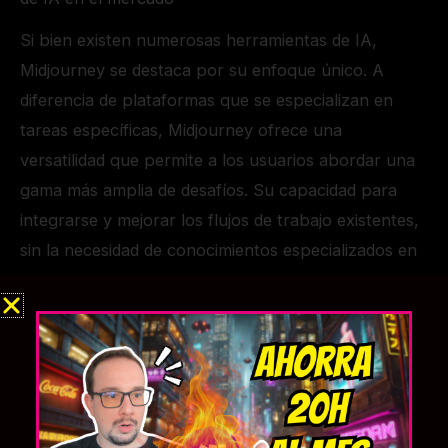
Si bien existen numerosas herramientas de IA,
Midjourney se destaca por su enfoque único. A
diferencia de plataformas que se especializan en
tareas específicas, Midjourney ofrece una
versatilidad que permite a los usuarios abordar una
gama más amplia de desafíos. Su capacidad para
integrarse y mejorar los flujos de trabajo existentes,
sin la necesidad de conocimientos especializados en
IA, la coloca en una liga propia. Esta accesibilidad la
convierte en una opción atractiva para empresas y
creativos que desean explorar el potencial de la IA
sin verse abrumados por la complejidad técnica.
El futuro de Midjourney y su impacto potencial en