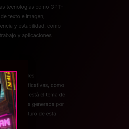
Otras tecnologías como GPT-
de texto e imagen,
iencia y estabilidad, como
trabajo y aplicaciones
vienen grandes
éticas significativas, como
al. Además, está el tema de
or de una obra generada por
earán el futuro de esta