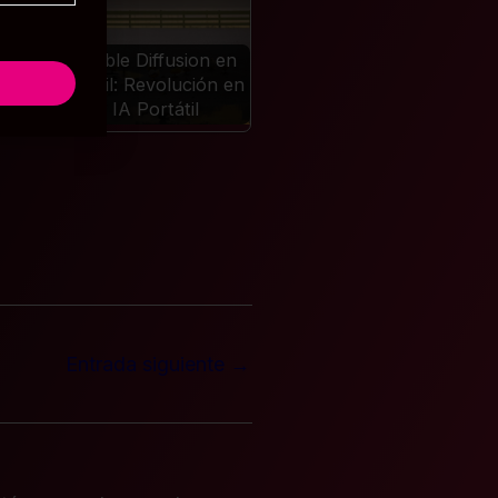
ble
AMD:
Stable Diffusion en
iento
Móvil: Revolución en
IA Portátil
Entrada siguiente
→