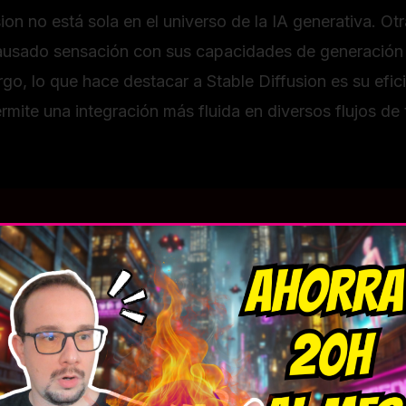
ion no está sola en el universo de la IA generativa. 
usado sensación con sus capacidades de generación 
o, lo que hace destacar a Stable Diffusion es su efic
rmite una integración más fluida en diversos flujos de 
aciones futuras de la generación de contenido con IA
n el mundo de la IA generativa. Con grandes poderes 
 Diffusion no es la excepción. Existen preocupaciones 
mágenes engañosas o la usurpación de la identidad visu
e propiedad intelectual. ¿Quién es el verdadero cread
vía estamos intentando responder y que sin duda mold