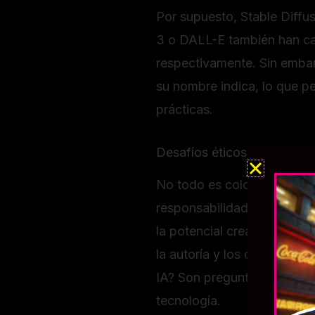
Por supuesto, Stable Diffus
3 o DALL-E también han ca
respectivamente. Sin embarg
su nombre indica, lo que pe
prácticas.
Desafíos éticos y consider
No todo es color de rosa e
responsabilidades, y Stable
la potencial creación de i
la autoría y los derechos d
IA? Son preguntas que toda
tecnología.