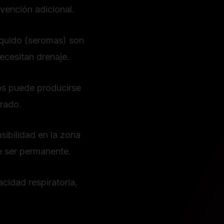
rvención adicional.
íquido (seromas) son
ecesitan drenaje.
os puede producirse
erado.
ibilidad en la zona
e ser permanente.
cidad respiratoria,