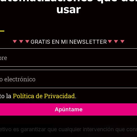
cirujana
usar
ecisión que no debe tomarse a la ligera. Es esencial 
aso. Desde mi experiencia, he visto cómo este proced
mbién la confianza de muchas mujeres, siempre y cuand
GRATIS EN MI NEWSLETTER
ealistas.
n es que busques una consulta personalizada donde p
lud y tus expectativas. En nuestra clínica, cada caso e
ico
al detalle. Quiero que te sientas respaldada en cada 
to la
Política de Privacidad
.
 una decisión plenamente informada.
Apúntame
dad
ocedimiento estético no es solo acerca de cambiar tu a
tivo es garantizar que cualquier intervención que con