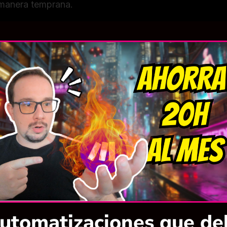
 manera temprana.
rias claras:
Te proporcionamos instrucciones detalla
 de complicaciones.
ón informada
oplastia, es fundamental que tomes una decisión info
eneficios y riesgos. Esto es
donde una consulta inici
a, nos tomamos el tiempo necesario para responder a to
tas cómoda y segura con el procedimiento. Recuerda, 
a es brindarte un tratamiento personalizado que te a
 y efectiva.
automatizaciones que de