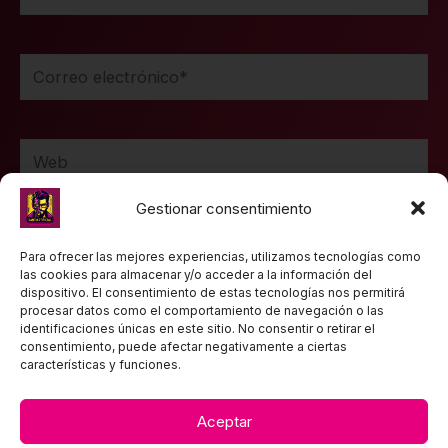
Correo
electrónico*
Web
Gestionar consentimiento
Guarda mi nombre, correo electrónico y web en
Para ofrecer las mejores experiencias, utilizamos tecnologías como
las cookies para almacenar y/o acceder a la información del
este navegador para la próxima vez que comente.
dispositivo. El consentimiento de estas tecnologías nos permitirá
procesar datos como el comportamiento de navegación o las
identificaciones únicas en este sitio. No consentir o retirar el
consentimiento, puede afectar negativamente a ciertas
características y funciones.
Aceptar
TEXTOS LEGALES