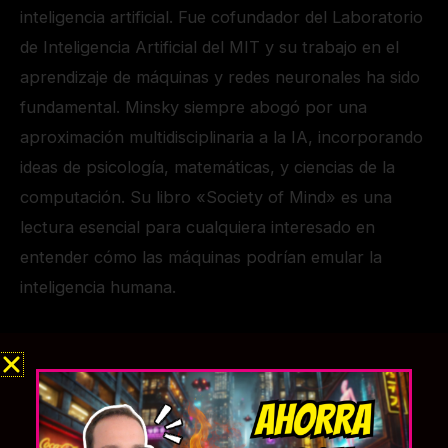
inteligencia artificial. Fue cofundador del Laboratorio
de Inteligencia Artificial del MIT y su trabajo en el
aprendizaje de máquinas y redes neuronales ha sido
fundamental. Minsky siempre abogó por una
aproximación multidisciplinaria a la IA, incorporando
ideas de psicología, matemáticas, y ciencias de la
computación. Su libro «Society of Mind» es una
lectura esencial para cualquiera interesado en
entender cómo las máquinas podrían emular la
inteligencia humana.
Avances significativos en IA: desde los primeros
conceptos hasta la actualidad
La inteligencia artificial ha evolucionado
enormemente desde sus humildes comienzos. En las