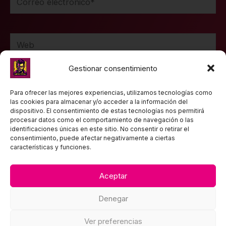
electrónico*
Web
Gestionar consentimiento
Guarda mi nombre, correo electrónico y web en
Para ofrecer las mejores experiencias, utilizamos tecnologías como
las cookies para almacenar y/o acceder a la información del
este navegador para la próxima vez que comente.
dispositivo. El consentimiento de estas tecnologías nos permitirá
procesar datos como el comportamiento de navegación o las
identificaciones únicas en este sitio. No consentir o retirar el
consentimiento, puede afectar negativamente a ciertas
características y funciones.
Aceptar
TEXTOS LEGALES
Denegar
Política de privacidad
Aviso Legal
Ver preferencias