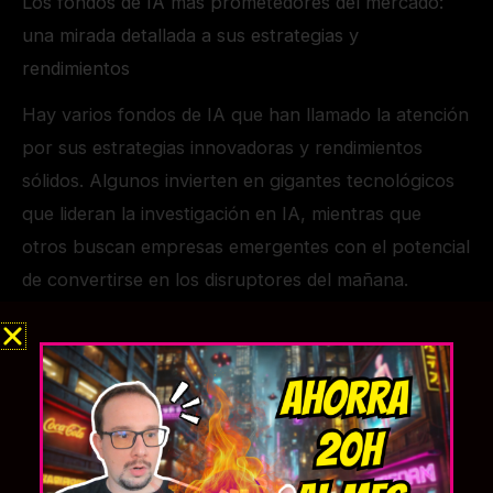
Los fondos de IA más prometedores del mercado:
una mirada detallada a sus estrategias y
rendimientos
Hay varios fondos de IA que han llamado la atención
por sus estrategias innovadoras y rendimientos
sólidos. Algunos invierten en gigantes tecnológicos
que lideran la investigación en IA, mientras que
otros buscan empresas emergentes con el potencial
de convertirse en los disruptores del mañana.
Estudia las carteras de estos fondos, sus
rendimientos pasados y sus enfoques estratégicos
para tomar decisiones informadas.
Diversificación de cartera: la importancia de incluir
fondos de inteligencia artificial en tu estrategia de