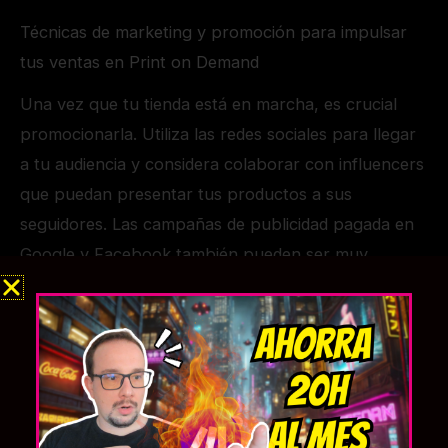
Técnicas de marketing y promoción para impulsar
tus ventas en Print on Demand
Una vez que tu tienda está en marcha, es crucial
promocionarla. Utiliza las redes sociales para llegar
a tu audiencia y considera colaborar con influencers
que puedan presentar tus productos a sus
seguidores. Las campañas de publicidad pagada en
Google y Facebook también pueden ser muy
efectivas. Además, no subestimes el poder del email
marketing para fidelizar a tus clientes y generar
ventas recurrentes.
Análisis de resultados y ajustes para una rentabilidad
sostenida en tu emprendimiento Midjourney